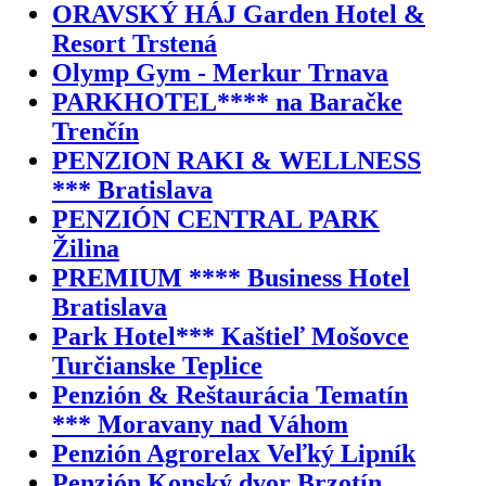
ORAVSKÝ HÁJ Garden Hotel &
Resort Trstená
Olymp Gym - Merkur Trnava
PARKHOTEL**** na Baračke
Trenčín
PENZION RAKI & WELLNESS
*** Bratislava
PENZIÓN CENTRAL PARK
Žilina
PREMIUM **** Business Hotel
Bratislava
Park Hotel*** Kaštieľ Mošovce
Turčianske Teplice
Penzión & Reštaurácia Tematín
*** Moravany nad Váhom
Penzión Agrorelax Veľký Lipník
Penzión Konský dvor Brzotín