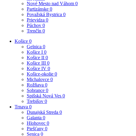
Nové Mesto nad Váhom
0
Partizánske
0
Považská Bystrica
0
Prievidza
0
Púchov
0
Trenčín
0
Košice
0
Gelnica
0
Košice I
0
Košice II
0
Košice III
0
Košice IV
0
Košice-okolie
0
Michalovce
0
Rožňava
0
Sobrance
0
Spišská Nová Ves
0
Trebišov
0
Trnava
0
Dunajská Streda
0
Galanta
0
Hlohovec
0
Piešťany
0
Senica
0