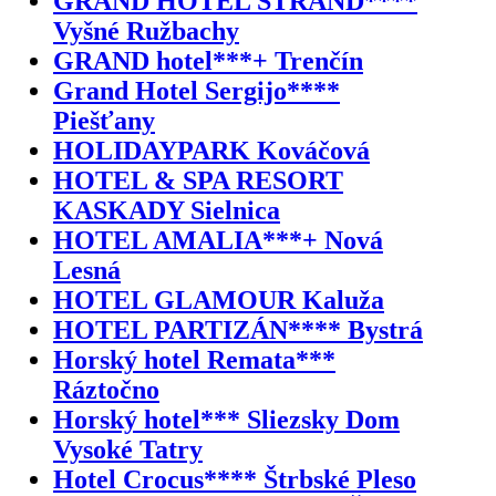
GRAND HOTEL STRAND****
Vyšné Ružbachy
GRAND hotel***+ Trenčín
Grand Hotel Sergijo****
Piešťany
HOLIDAYPARK Kováčová
HOTEL & SPA RESORT
KASKADY Sielnica
HOTEL AMALIA***+ Nová
Lesná
HOTEL GLAMOUR Kaluža
HOTEL PARTIZÁN**** Bystrá
Horský hotel Remata***
Ráztočno
Horský hotel*** Sliezsky Dom
Vysoké Tatry
Hotel Crocus**** Štrbské Pleso