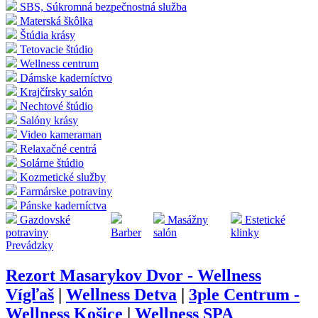
SBS, Súkromná bezpečnostná služba
Materská škôlka
Štúdia krásy
Tetovacie štúdio
Wellness centrum
Dámske kaderníctvo
Krajčírsky salón
Nechtové štúdio
Salóny krásy
Video kameraman
Relaxačné centrá
Solárne štúdio
Kozmetické služby
Farmárske potraviny
Pánske kaderníctva
Gazdovské
Masážny
Estetické
potraviny
Barber
salón
klinky
Prevádzky
Rezort Masarykov Dvor - Wellness
Vígľaš
|
Wellness Detva
|
3ple Centrum -
Wellness Košice
|
Wellness SPA