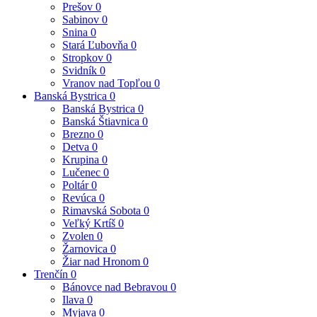
Prešov
0
Sabinov
0
Snina
0
Stará Ľubovňa
0
Stropkov
0
Svidník
0
Vranov nad Topľou
0
Banská Bystrica
0
Banská Bystrica
0
Banská Štiavnica
0
Brezno
0
Detva
0
Krupina
0
Lučenec
0
Poltár
0
Revúca
0
Rimavská Sobota
0
Veľký Krtíš
0
Zvolen
0
Žarnovica
0
Žiar nad Hronom
0
Trenčín
0
Bánovce nad Bebravou
0
Ilava
0
Myjava
0