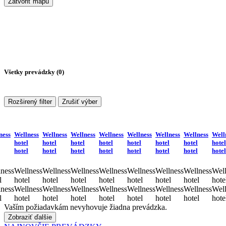
Zatvoriť mapu
Všetky prevádzky (
0
)
Rozširený filter
Zrušiť výber
ness
Wellness
Wellness
Wellness
Wellness
Wellness
Wellness
Wellness
Well
hotel
hotel
hotel
hotel
hotel
hotel
hotel
hotel
hotel
hotel
hotel
hotel
hotel
hotel
hotel
hotel
ness
Wellness
Wellness
Wellness
Wellness
Wellness
Wellness
Wellness
Well
l
hotel
hotel
hotel
hotel
hotel
hotel
hotel
hote
ness
Wellness
Wellness
Wellness
Wellness
Wellness
Wellness
Wellness
Well
l
hotel
hotel
hotel
hotel
hotel
hotel
hotel
hote
Vaším požiadavkám nevyhovuje žiadna prevádzka.
Zobraziť ďalšie