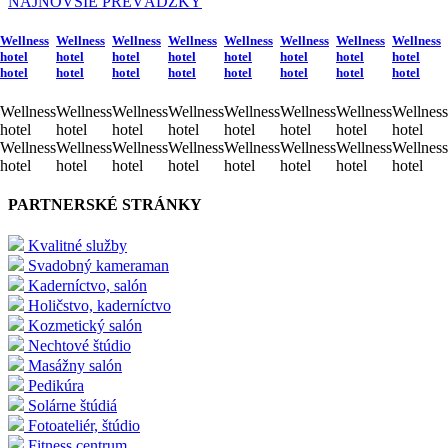
NAJNOVŠIE PREVÁDZKY
Wellness
Wellness
Wellness
Wellness
Wellness
Wellness
Wellness
Wellness
hotel
hotel
hotel
hotel
hotel
hotel
hotel
hotel
hotel
hotel
hotel
hotel
hotel
hotel
hotel
hotel
Wellness
Wellness
Wellness
Wellness
Wellness
Wellness
Wellness
Wellness
hotel
hotel
hotel
hotel
hotel
hotel
hotel
hotel
Wellness
Wellness
Wellness
Wellness
Wellness
Wellness
Wellness
Wellness
hotel
hotel
hotel
hotel
hotel
hotel
hotel
hotel
PARTNERSKÉ STRÁNKY
Kvalitné služby
Svadobný kameraman
Kaderníctvo, salón
Holičstvo, kaderníctvo
Kozmetický salón
Nechtové štúdio
Masážny salón
Pedikúra
Solárne štúdiá
Fotoateliér, štúdio
Fitness centrum