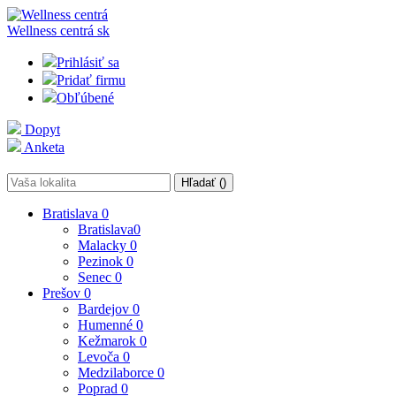
Wellness centrá
sk
Prihlásiť sa
Pridať firmu
Obľúbené
Dopyt
Anketa
Hľadať (
)
Bratislava
0
Bratislava
0
Malacky
0
Pezinok
0
Senec
0
Prešov
0
Bardejov
0
Humenné
0
Kežmarok
0
Levoča
0
Medzilaborce
0
Poprad
0