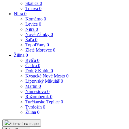
Skalica
0
Trnava
0
Nitra
0
Komárno
0
Levice
0
Nitra
0
Nové Zámky
0
Šaľa
0
Topoľčany
0
Zlaté Moravce
0
Žilina
0
Bytča
0
Čadca
0
Dolný Kubín
0
Kysucké Nové Mesto
0
Liptovský Mikuláš
0
Martin
0
Námestovo
0
Ružomberok
0
Turčianske Teplice
0
Tvrdošín
0
Žilina
0
Zobraziť na mape