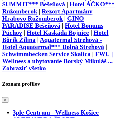
SUMMIT*** Bešeňová
|
Hotel ÁČKO***
Ružomberok
|
Rezort Apartmány
Hrabovo Ružomberok
|
GINO
PARADISE Bešeňová
|
Hotel Bonums
Púchov
|
Hotel Kaskáda Bojnice
|
Hotel
Bôrik Žilina
|
Aquatermal Strehová -
Hotel Aquatermal*** Dolná Strehová
|
Schwimmbecken Service Skalica
|
FWU |
Wellness a ubytovanie Borský Mikuláš
...
Zobraziť všetko
Zoznam profilov
×
3ple Centrum - Wellness Košice