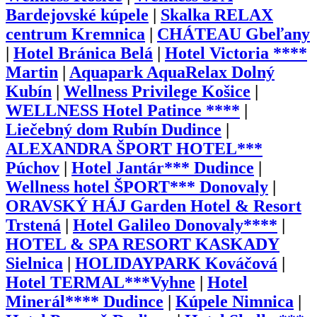
Bardejovské kúpele
|
Skalka RELAX
centrum Kremnica
|
CHÁTEAU Gbeľany
|
Hotel Bránica Belá
|
Hotel Victoria ****
Martin
|
Aquapark AquaRelax Dolný
Kubín
|
Wellness Privilege Košice
|
WELLNESS Hotel Patince ****
|
Liečebný dom Rubín Dudince
|
ALEXANDRA ŠPORT HOTEL***
Púchov
|
Hotel Jantár*** Dudince
|
Wellness hotel ŠPORT*** Donovaly
|
ORAVSKÝ HÁJ Garden Hotel & Resort
Trstená
|
Hotel Galileo Donovaly****
|
HOTEL & SPA RESORT KASKADY
Sielnica
|
HOLIDAYPARK Kováčová
|
Hotel TERMAL***Vyhne
|
Hotel
Minerál**** Dudince
|
Kúpele Nimnica
|