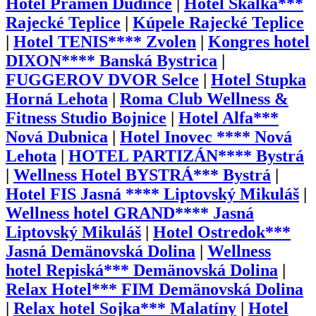
Hotel Prameň Dudince
|
Hotel Skalka***
Rajecké Teplice
|
Kúpele Rajecké Teplice
|
Hotel TENIS**** Zvolen
|
Kongres hotel
DIXON**** Banská Bystrica
|
FUGGEROV DVOR Selce
|
Hotel Stupka
Horná Lehota
|
Roma Club Wellness &
Fitness Studio Bojnice
|
Hotel Alfa***
Nová Dubnica
|
Hotel Inovec **** Nová
Lehota
|
HOTEL PARTIZÁN**** Bystrá
|
Wellness Hotel BYSTRÁ*** Bystrá
|
Hotel FIS Jasná **** Liptovský Mikuláš
|
Wellness hotel GRAND**** Jasná
Liptovský Mikuláš
|
Hotel Ostredok***
Jasná Demänovská Dolina
|
Wellness
hotel Repiská*** Demänovská Dolina
|
Relax Hotel*** FIM Demänovská Dolina
|
Relax hotel Sojka*** Malatíny
|
Hotel