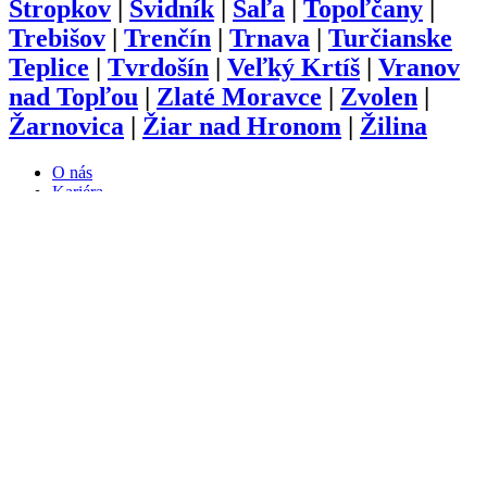
Stropkov
|
Svidník
|
Šaľa
|
Topoľčany
|
Trebišov
|
Trenčín
|
Trnava
|
Turčianske
Teplice
|
Tvrdošín
|
Veľký Krtíš
|
Vranov
nad Topľou
|
Zlaté Moravce
|
Zvolen
|
Žarnovica
|
Žiar nad Hronom
|
Žilina
O nás
Kariéra
Prihlásenie
Pridať firmu
Obchodné podmienky
Služby
Anketa
Virtual Tour
Dopyt
Internetová stránka
Iplatforma s.r.o. Klokoč 28,
962 25 Klokoč
IČO: 473 878 74
DiČ: 202 384 9080
Ochrana osobných údajov