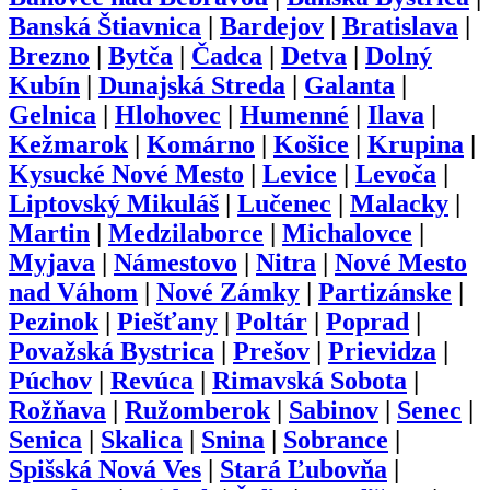
Banská Štiavnica
|
Bardejov
|
Bratislava
|
Brezno
|
Bytča
|
Čadca
|
Detva
|
Dolný
Kubín
|
Dunajská Streda
|
Galanta
|
Gelnica
|
Hlohovec
|
Humenné
|
Ilava
|
Kežmarok
|
Komárno
|
Košice
|
Krupina
|
Kysucké Nové Mesto
|
Levice
|
Levoča
|
Liptovský Mikuláš
|
Lučenec
|
Malacky
|
Martin
|
Medzilaborce
|
Michalovce
|
Myjava
|
Námestovo
|
Nitra
|
Nové Mesto
nad Váhom
|
Nové Zámky
|
Partizánske
|
Pezinok
|
Piešťany
|
Poltár
|
Poprad
|
Považská Bystrica
|
Prešov
|
Prievidza
|
Púchov
|
Revúca
|
Rimavská Sobota
|
Rožňava
|
Ružomberok
|
Sabinov
|
Senec
|
Senica
|
Skalica
|
Snina
|
Sobrance
|
Spišská Nová Ves
|
Stará Ľubovňa
|