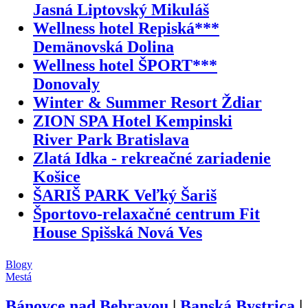
Jasná Liptovský Mikuláš
Wellness hotel Repiská***
Demänovská Dolina
Wellness hotel ŠPORT***
Donovaly
Winter & Summer Resort Ždiar
ZION SPA Hotel Kempinski
River Park Bratislava
Zlatá Idka - rekreačné zariadenie
Košice
ŠARIŠ PARK Veľký Šariš
Športovo-relaxačné centrum Fit
House Spišská Nová Ves
Blogy
Mestá
Bánovce nad Bebravou
|
Banská Bystrica
|