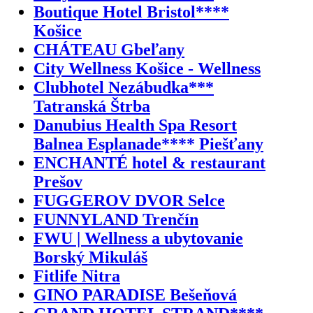
Boutique Hotel Bristol****
Košice
CHÁTEAU Gbeľany
City Wellness Košice - Wellness
Clubhotel Nezábudka***
Tatranská Štrba
Danubius Health Spa Resort
Balnea Esplanade**** Piešťany
ENCHANTÉ hotel & restaurant
Prešov
FUGGEROV DVOR Selce
FUNNYLAND Trenčín
FWU | Wellness a ubytovanie
Borský Mikuláš
Fitlife Nitra
GINO PARADISE Bešeňová