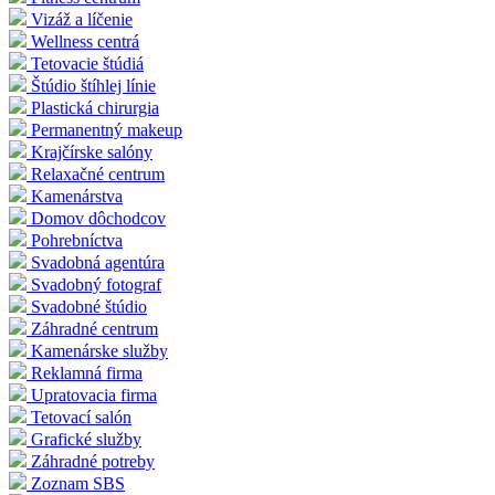
Vizáž a líčenie
Wellness centrá
Tetovacie štúdiá
Štúdio štíhlej línie
Plastická chirurgia
Permanentný makeup
Krajčírske salóny
Relaxačné centrum
Kamenárstva
Domov dôchodcov
Pohrebníctva
Svadobná agentúra
Svadobný fotograf
Svadobné štúdio
Záhradné centrum
Kamenárske služby
Reklamná firma
Upratovacia firma
Tetovací salón
Grafické služby
Záhradné potreby
Zoznam SBS