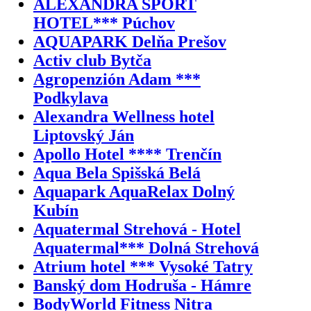
ALEXANDRA ŠPORT
HOTEL*** Púchov
AQUAPARK Delňa Prešov
Activ club Bytča
Agropenzión Adam ***
Podkylava
Alexandra Wellness hotel
Liptovský Ján
Apollo Hotel **** Trenčín
Aqua Bela Spišská Belá
Aquapark AquaRelax Dolný
Kubín
Aquatermal Strehová - Hotel
Aquatermal*** Dolná Strehová
Atrium hotel *** Vysoké Tatry
Banský dom Hodruša - Hámre
BodyWorld Fitness Nitra