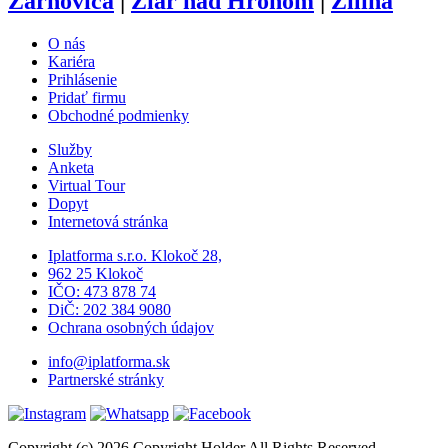
Žarnovica
|
Žiar nad Hronom
|
Žilina
O nás
Kariéra
Prihlásenie
Pridať firmu
Obchodné podmienky
Služby
Anketa
Virtual Tour
Dopyt
Internetová stránka
Iplatforma s.r.o. Klokoč 28,
962 25 Klokoč
IČO: 473 878 74
DiČ: 202 384 9080
Ochrana osobných údajov
info@iplatforma.sk
Partnerské stránky
Copyright (c) 2026 Copyright Holder All Rights Reserved