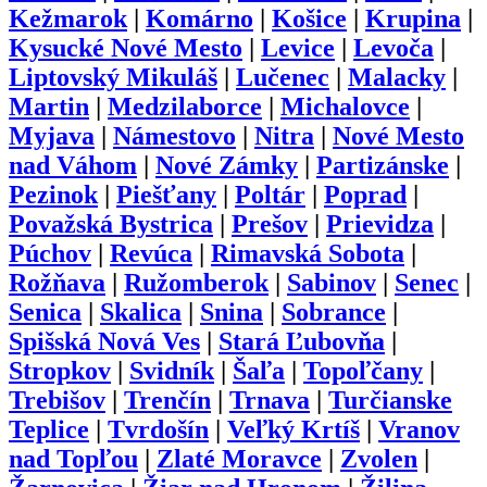
Kežmarok
|
Komárno
|
Košice
|
Krupina
|
Kysucké Nové Mesto
|
Levice
|
Levoča
|
Liptovský Mikuláš
|
Lučenec
|
Malacky
|
Martin
|
Medzilaborce
|
Michalovce
|
Myjava
|
Námestovo
|
Nitra
|
Nové Mesto
nad Váhom
|
Nové Zámky
|
Partizánske
|
Pezinok
|
Piešťany
|
Poltár
|
Poprad
|
Považská Bystrica
|
Prešov
|
Prievidza
|
Púchov
|
Revúca
|
Rimavská Sobota
|
Rožňava
|
Ružomberok
|
Sabinov
|
Senec
|
Senica
|
Skalica
|
Snina
|
Sobrance
|
Spišská Nová Ves
|
Stará Ľubovňa
|
Stropkov
|
Svidník
|
Šaľa
|
Topoľčany
|
Trebišov
|
Trenčín
|
Trnava
|
Turčianske
Teplice
|
Tvrdošín
|
Veľký Krtíš
|
Vranov
nad Topľou
|
Zlaté Moravce
|
Zvolen
|