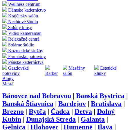
Wellness centrum
Dámske kaderníctvo
Krajčírsky salón
Nechtové štúdio
Salóny krásy
Video kameraman
Relaxačné centrá
Solárne štúdio
Kozmetické služby
Farmárske potraviny
Pánske kaderníctva
Gazdovské
Masážny
Estetické
potraviny
Barber
salón
klinky
Blogy
Mestá
Bánovce nad Bebravou
|
Banská Bystrica
|
Banská Štiavnica
|
Bardejov
|
Bratislava
|
Brezno
|
Bytča
|
Čadca
|
Detva
|
Dolný
Kubín
|
Dunajská Streda
|
Galanta
|
Gelnica
|
Hlohovec
|
Humenné
|
Ilava
|