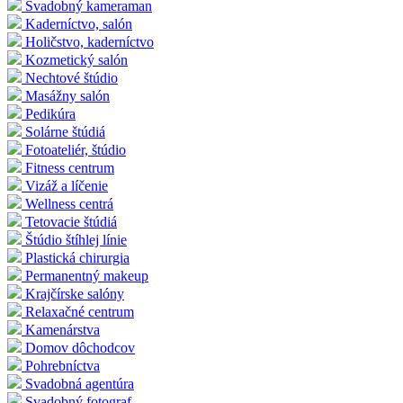
Svadobný kameraman
Kaderníctvo, salón
Holičstvo, kaderníctvo
Kozmetický salón
Nechtové štúdio
Masážny salón
Pedikúra
Solárne štúdiá
Fotoateliér, štúdio
Fitness centrum
Vizáž a líčenie
Wellness centrá
Tetovacie štúdiá
Štúdio štíhlej línie
Plastická chirurgia
Permanentný makeup
Krajčírske salóny
Relaxačné centrum
Kamenárstva
Domov dôchodcov
Pohrebníctva
Svadobná agentúra
Svadobný fotograf