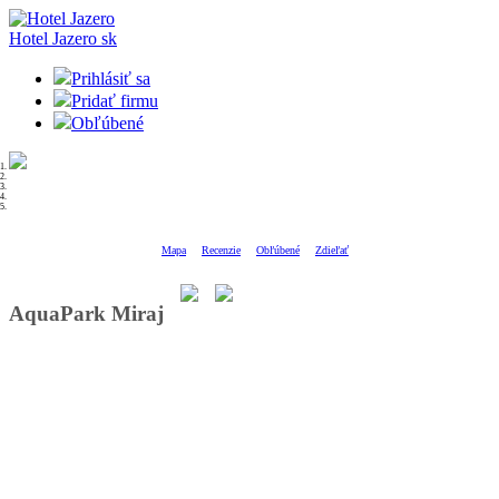
Hotel Jazero
sk
Prihlásiť sa
Pridať firmu
Obľúbené
Mapa
Recenzie
Obľúbené
Zdieľať
AquaPark Miraj