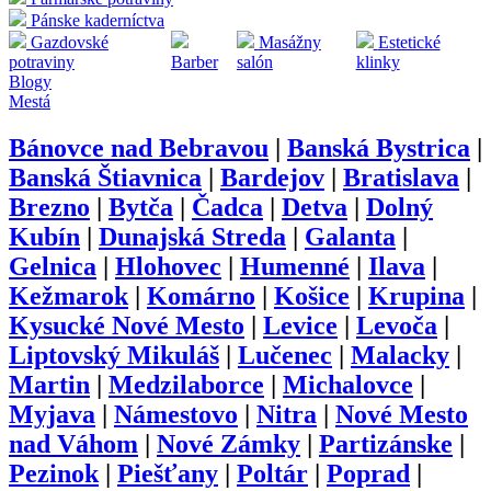
Pánske kaderníctva
Gazdovské
Masážny
Estetické
potraviny
Barber
salón
klinky
Blogy
Mestá
Bánovce nad Bebravou
|
Banská Bystrica
|
Banská Štiavnica
|
Bardejov
|
Bratislava
|
Brezno
|
Bytča
|
Čadca
|
Detva
|
Dolný
Kubín
|
Dunajská Streda
|
Galanta
|
Gelnica
|
Hlohovec
|
Humenné
|
Ilava
|
Kežmarok
|
Komárno
|
Košice
|
Krupina
|
Kysucké Nové Mesto
|
Levice
|
Levoča
|
Liptovský Mikuláš
|
Lučenec
|
Malacky
|
Martin
|
Medzilaborce
|
Michalovce
|
Myjava
|
Námestovo
|
Nitra
|
Nové Mesto
nad Váhom
|
Nové Zámky
|
Partizánske
|
Pezinok
|
Piešťany
|
Poltár
|
Poprad
|