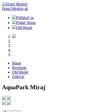
Hotel Merkúr
sk
Prihlásiť sa
Pridať firmu
Obľúbené
Mapa
Recenzie
Obľúbené
Zdieľať
AquaPark Miraj