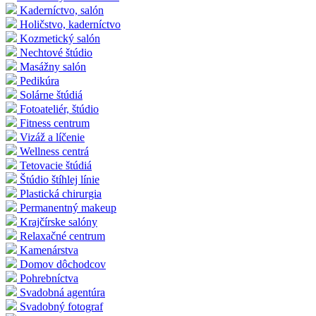
Kaderníctvo, salón
Holičstvo, kaderníctvo
Kozmetický salón
Nechtové štúdio
Masážny salón
Pedikúra
Solárne štúdiá
Fotoateliér, štúdio
Fitness centrum
Vizáž a líčenie
Wellness centrá
Tetovacie štúdiá
Štúdio štíhlej línie
Plastická chirurgia
Permanentný makeup
Krajčírske salóny
Relaxačné centrum
Kamenárstva
Domov dôchodcov
Pohrebníctva
Svadobná agentúra
Svadobný fotograf