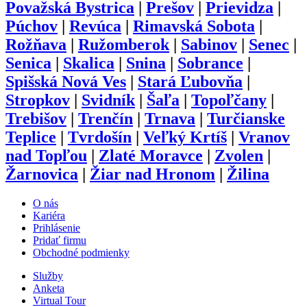
Považská Bystrica
|
Prešov
|
Prievidza
|
Púchov
|
Revúca
|
Rimavská Sobota
|
Rožňava
|
Ružomberok
|
Sabinov
|
Senec
|
Senica
|
Skalica
|
Snina
|
Sobrance
|
Spišská Nová Ves
|
Stará Ľubovňa
|
Stropkov
|
Svidník
|
Šaľa
|
Topoľčany
|
Trebišov
|
Trenčín
|
Trnava
|
Turčianske
Teplice
|
Tvrdošín
|
Veľký Krtíš
|
Vranov
nad Topľou
|
Zlaté Moravce
|
Zvolen
|
Žarnovica
|
Žiar nad Hronom
|
Žilina
O nás
Kariéra
Prihlásenie
Pridať firmu
Obchodné podmienky
Služby
Anketa
Virtual Tour