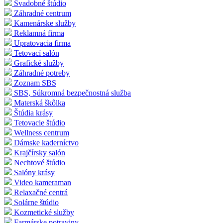
Svadobné štúdio
Záhradné centrum
Kamenárske služby
Reklamná firma
Upratovacia firma
Tetovací salón
Grafické služby
Záhradné potreby
Zoznam SBS
SBS, Súkromná bezpečnostná služba
Materská škôlka
Štúdia krásy
Tetovacie štúdio
Wellness centrum
Dámske kaderníctvo
Krajčírsky salón
Nechtové štúdio
Salóny krásy
Video kameraman
Relaxačné centrá
Solárne štúdio
Kozmetické služby
Farmárske potraviny