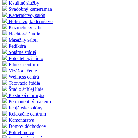
Kvalitné služby
Svadobný kameraman
Kaderníctvo, salón
Holičstvo, kaderníctvo
Kozmetický salón
Nechtové štúdio
Masážny salón
Pedikúra
Solárne štúdiá
Fotoateliér, štúdio
Fitness centrum
Vizáž a líčenie
Wellness centrá
Tetovacie štúdiá
Štúdio štíhlej línie
Plastická chirurgia
Permanentný makeup
Krajčírske salóny
Relaxačné centrum
Kamenárstva
Domov dôchodcov
Pohrebníctva