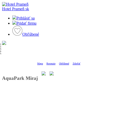
Hotel Prameň
sk
Prihlásiť sa
Pridať firmu
Obľúbené
Mapa
Recenzie
Obľúbené
Zdieľať
AquaPark Miraj