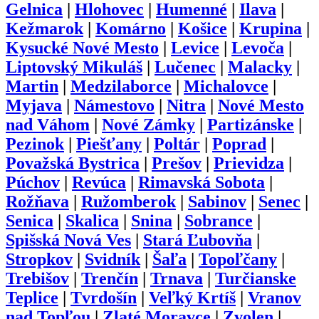
Gelnica
|
Hlohovec
|
Humenné
|
Ilava
|
Kežmarok
|
Komárno
|
Košice
|
Krupina
|
Kysucké Nové Mesto
|
Levice
|
Levoča
|
Liptovský Mikuláš
|
Lučenec
|
Malacky
|
Martin
|
Medzilaborce
|
Michalovce
|
Myjava
|
Námestovo
|
Nitra
|
Nové Mesto
nad Váhom
|
Nové Zámky
|
Partizánske
|
Pezinok
|
Piešťany
|
Poltár
|
Poprad
|
Považská Bystrica
|
Prešov
|
Prievidza
|
Púchov
|
Revúca
|
Rimavská Sobota
|
Rožňava
|
Ružomberok
|
Sabinov
|
Senec
|
Senica
|
Skalica
|
Snina
|
Sobrance
|
Spišská Nová Ves
|
Stará Ľubovňa
|
Stropkov
|
Svidník
|
Šaľa
|
Topoľčany
|
Trebišov
|
Trenčín
|
Trnava
|
Turčianske
Teplice
|
Tvrdošín
|
Veľký Krtíš
|
Vranov
nad Topľou
|
Zlaté Moravce
|
Zvolen
|