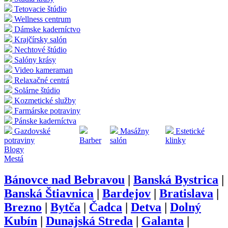
Tetovacie štúdio
Wellness centrum
Dámske kaderníctvo
Krajčírsky salón
Nechtové štúdio
Salóny krásy
Video kameraman
Relaxačné centrá
Solárne štúdio
Kozmetické služby
Farmárske potraviny
Pánske kaderníctva
Gazdovské
Masážny
Estetické
potraviny
Barber
salón
klinky
Blogy
Mestá
Bánovce nad Bebravou
|
Banská Bystrica
|
Banská Štiavnica
|
Bardejov
|
Bratislava
|
Brezno
|
Bytča
|
Čadca
|
Detva
|
Dolný
Kubín
|
Dunajská Streda
|
Galanta
|