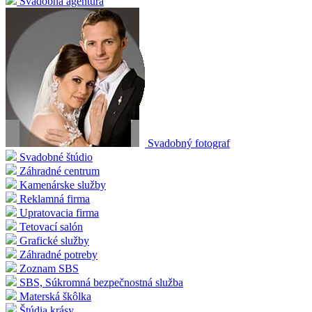
Svadobná agentúra
Svadobný fotograf
Svadobné štúdio
Záhradné centrum
Kamenárske služby
Reklamná firma
Upratovacia firma
Tetovací salón
Grafické služby
Záhradné potreby
Zoznam SBS
SBS, Súkromná bezpečnostná služba
Materská škôlka
Štúdia krásy