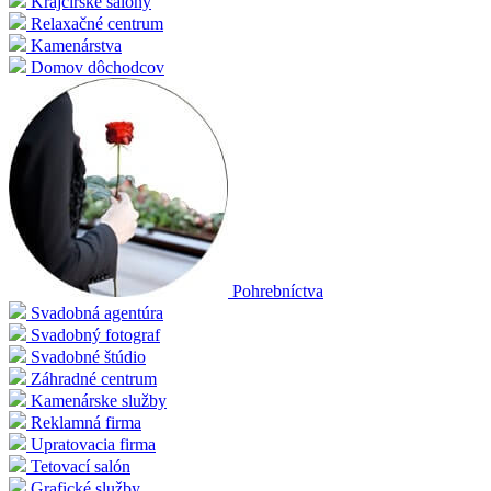
Krajčírske salóny
Relaxačné centrum
Kamenárstva
Domov dôchodcov
Pohrebníctva
Svadobná agentúra
Svadobný fotograf
Svadobné štúdio
Záhradné centrum
Kamenárske služby
Reklamná firma
Upratovacia firma
Tetovací salón
Grafické služby