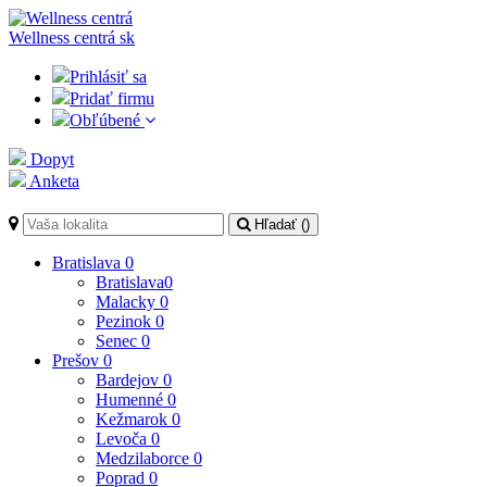
Wellness centrá
sk
Prihlásiť sa
Pridať firmu
Obľúbené
Dopyt
Anketa
Hľadať (
)
Bratislava
0
Bratislava
0
Malacky
0
Pezinok
0
Senec
0
Prešov
0
Bardejov
0
Humenné
0
Kežmarok
0
Levoča
0
Medzilaborce
0
Poprad
0