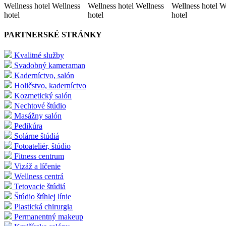
Wellness hotel Wellness
Wellness hotel Wellness
Wellness hotel W
hotel
hotel
hotel
PARTNERSKÉ STRÁNKY
Kvalitné služby
Svadobný kameraman
Kaderníctvo, salón
Holičstvo, kaderníctvo
Kozmetický salón
Nechtové štúdio
Masážny salón
Pedikúra
Solárne štúdiá
Fotoateliér, štúdio
Fitness centrum
Vizáž a líčenie
Wellness centrá
Tetovacie štúdiá
Štúdio štíhlej línie
Plastická chirurgia
Permanentný makeup