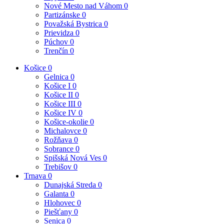
Nové Mesto nad Váhom
0
Partizánske
0
Považská Bystrica
0
Prievidza
0
Púchov
0
Trenčín
0
Košice
0
Gelnica
0
Košice I
0
Košice II
0
Košice III
0
Košice IV
0
Košice-okolie
0
Michalovce
0
Rožňava
0
Sobrance
0
Spišská Nová Ves
0
Trebišov
0
Trnava
0
Dunajská Streda
0
Galanta
0
Hlohovec
0
Piešťany
0
Senica
0