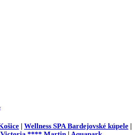
y
Košice
|
Wellness SPA Bardejovské kúpele
|
 Victoria **** Martin
|
Aquapark