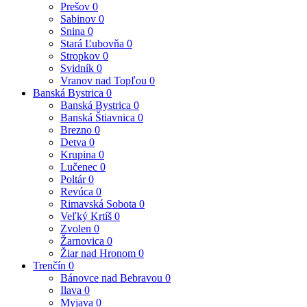
Prešov
0
Sabinov
0
Snina
0
Stará Ľubovňa
0
Stropkov
0
Svidník
0
Vranov nad Topľou
0
Banská Bystrica
0
Banská Bystrica
0
Banská Štiavnica
0
Brezno
0
Detva
0
Krupina
0
Lučenec
0
Poltár
0
Revúca
0
Rimavská Sobota
0
Veľký Krtíš
0
Zvolen
0
Žarnovica
0
Žiar nad Hronom
0
Trenčín
0
Bánovce nad Bebravou
0
Ilava
0
Myjava
0