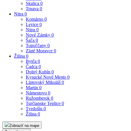
Skalica
0
Trnava
0
Nitra
0
Komárno
0
Levice
0
Nitra
0
Nové Zámky
0
Šaľa
0
Topoľčany
0
Zlaté Moravce
0
Žilina
0
Bytča
0
Čadca
0
Dolný Kubín
0
Kysucké Nové Mesto
0
Liptovský Mikuláš
0
Martin
0
Námestovo
0
Ružomberok
0
Turčianske Teplice
0
Tvrdošín
0
Žilina
0
Zobraziť na mape