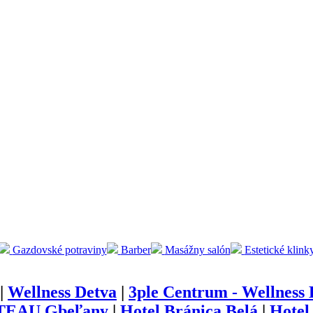
Gazdovské potraviny
Barber
Masážny salón
Estetické klink
|
Wellness Detva
|
3ple Centrum - Wellness 
EAU Gbeľany
|
Hotel Bránica Belá
|
Hotel