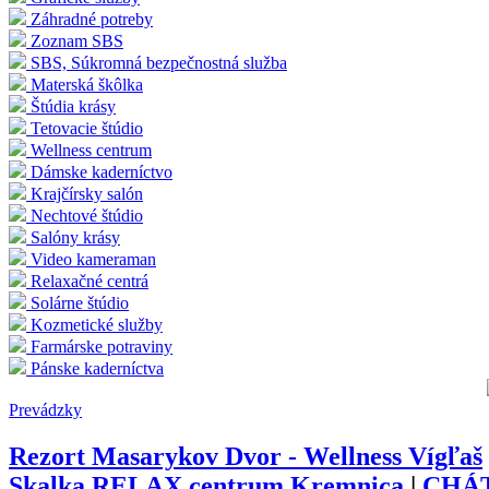
Záhradné potreby
Zoznam SBS
SBS, Súkromná bezpečnostná služba
Materská škôlka
Štúdia krásy
Tetovacie štúdio
Wellness centrum
Dámske kaderníctvo
Krajčírsky salón
Nechtové štúdio
Salóny krásy
Video kameraman
Relaxačné centrá
Solárne štúdio
Kozmetické služby
Farmárske potraviny
Pánske kaderníctva
Prevádzky
Rezort Masarykov Dvor - Wellness Vígľaš
Skalka RELAX centrum Kremnica
|
CHÁT